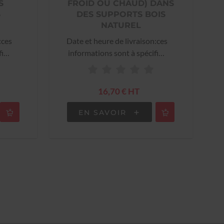
S
FROID OU CHAUD) DANS
S
DES SUPPORTS BOIS
NATUREL
:ces
Date et heure de livraison:ces
fier
informations sont à spécifier
la
lors de la validation de la
commande
16,70 € HT
EN SAVOIR