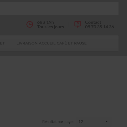
6h à 19h
Contact
Tous les jours
09 70 35 14 36
FET
LIVRAISON ACCUEIL CAFÉ ET PAUSE
Résultat par page: