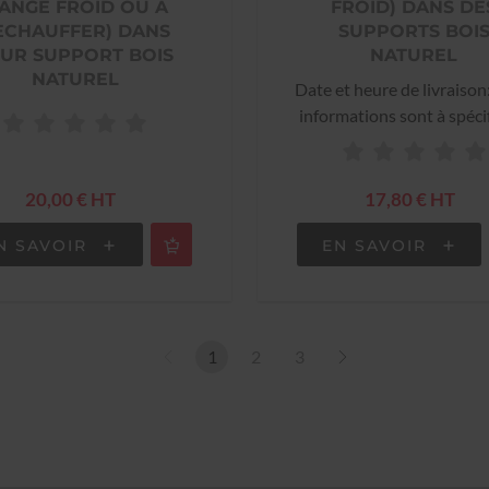
ANGE FROID OU A
FROID) DANS DE
ECHAUFFER) DANS
SUPPORTS BOI
UR SUPPORT BOIS
NATUREL
NATUREL
Date et heure de livraison
informations sont à spéci
lors de la validation de 
commande
20,00 € HT
17,80 € HT
N SAVOIR
EN SAVOIR
1
2
3